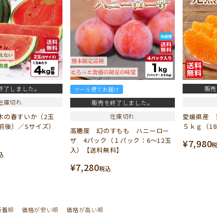
終了しました。
販売
クール便でお届け
在庫切れ
販売を終了しました。
木の春すいか（2玉
在庫切れ
愛媛県産 
ｇ前後〕／Sサイズ）
５ｋｇ（1
高糖度 幻のすもも ハニーロー
ザ 4パック（１パック：6～12玉
¥
7,980
入）【送料無料】
込
¥
7,280
税込
新着順
価格が安い順
価格が高い順