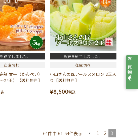
を終了しました。
販売を終了しました。
お買物メモ
在庫切れ
在庫切れ
完熟 甘平（かんぺい）
小山さんの匠アールスメロン 2玉入
8～24玉）【送料無料】
り【送料無料】
¥
8,500
税込
税込
1
2
3
64
件中
61
-
64
件表示