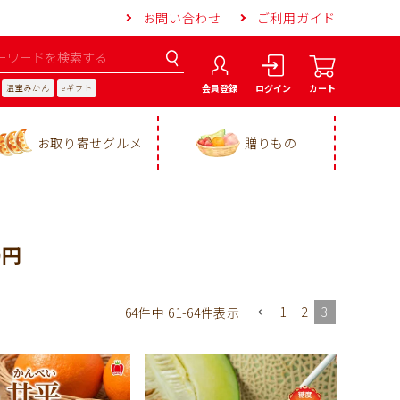
お問い合わせ
ご利用ガイド
会員登録
ログイン
カート
温室みかん
eギフト
お取り寄せグルメ
贈りもの
0円
1
2
3
64
件中
61
-
64
件表示