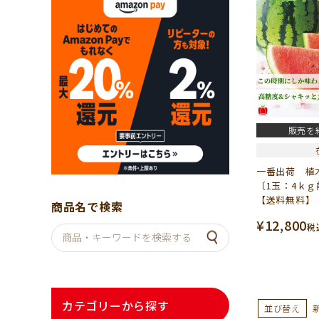
販売を
一番出荷 植
〔1玉：4ｋ
【送料無料】
商品名で検索
¥
12,800
税
カテゴリーから探す
並び替え