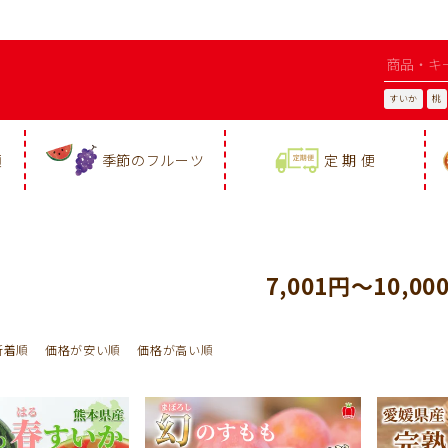
すいか
桃
類
季節のフルーツ
定 期 便
7,001円～10,00
新着順
価格が安い順
価格が高い順