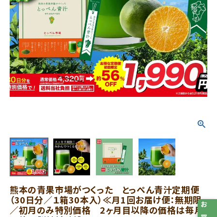
熊本の青果市場がつくった とっぺん青汁定期便
（30日分／１箱30本入）≪月1回お届け便：無期限
／初月のみ特別価格 2ヶ月目以降の価格は毎月