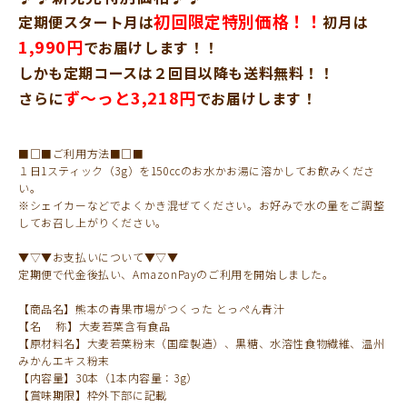
初回限定特別価格！！
定期便スタート月は
初月は
1,990円
でお届けします！！
しかも定期コースは２回目以降も送料無料！！
ず～っと3,218円
さらに
でお届けします！
■□■ご利用方法■□■
１日1スティック（3g）を150ccのお水かお湯に溶かしてお飲みくださ
い。
※シェイカーなどでよくかき混ぜてください。お好みで水の量をご調整
してお召し上がりください。
▼▽▼お支払いについて▼▽▼
定期便で代金後払い、AmazonPayのご利用を開始しました。
【商品名】熊本の青果市場がつくった とっぺん青汁
【名 称】大麦若葉含有食品
【原材料名】大麦若葉粉末（国産製造）、黒糖、水溶性食物繊維、温州
みかんエキス粉末
【内容量】30本（1本内容量：3g）
【賞味期限】枠外下部に記載