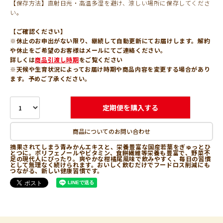
【保存方法】直射日光・高温多湿を避け、涼しい場所に保存してくださ
い。
【ご確認ください】
※休止のお申出がない限り、継続して自動更新にてお届けします。解約
や休止をご希望のお客様はメールにてご連絡ください。
詳しくは
商品引渡し時期
をご覧ください
※天候や生育状況によってお届け時期や商品内容を変更する場合があり
ます。予めご了承ください。
定期便を購入する
商品についてのお問い合わせ
摘果されてしまう青みかんエキスと、栄養豊富な国産若葉をぎゅっとひ
とつに。ポリフェノールやビタミン、食餅繊維等栄養も豊富で、野菜不
足の現代人にぴったり。爽やかな柑橘尾風味で飲みやすく、毎日の習慣
として無理なく続けられます。おいしく飲むだけでフードロス削減にも
つながる、新しい健康習慣です。