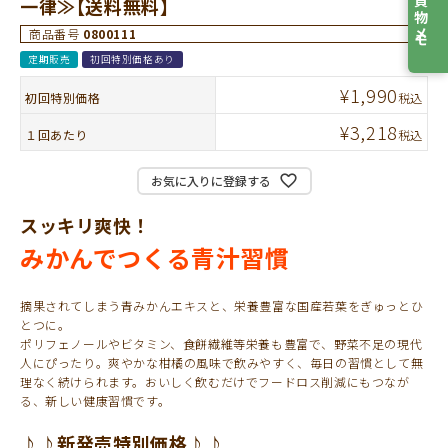
お買物メモ
一律≫【送料無料】
商品番号
0800111
定期販売
初回特別価格あり
¥
1,990
初回特別価格
税込
¥
3,218
１回あたり
税込
お気に入りに登録する
スッキリ爽快！
みかんでつくる青汁習慣
摘果されてしまう青みかんエキスと、栄養豊富な国産若葉をぎゅっとひ
とつに。
ポリフェノールやビタミン、食餅繊維等栄養も豊富で、野菜不足の現代
人にぴったり。爽やかな柑橘の風味で飲みやすく、毎日の習慣として無
理なく続けられます。おいしく飲むだけでフードロス削減にもつなが
る、新しい健康習慣です。
♪♪新発売特別価格♪♪