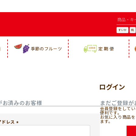
すいか
桃
類
季節のフルーツ
定 期 便
ログイン
がお済みのお客様
まだご登録が
会員登録をしてい
便利です。
お気に入り商品を
ます。
アドレス
(