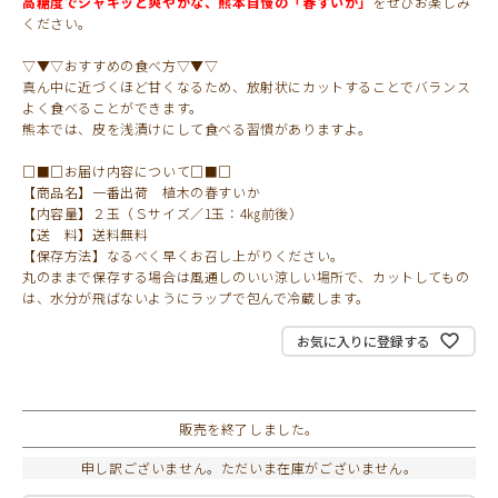
高糖度でシャキッと爽やかな、熊本自慢の「春すいか」
をぜひお楽しみ
ください。
▽▼▽おすすめの食べ方▽▼▽
真ん中に近づくほど甘くなるため、放射状にカットすることでバランス
よく食べることができます。
熊本では、皮を浅漬けにして食べる習慣がありますよ。
□■□お届け内容について□■□
【商品名】一番出荷 植木の春すいか
【内容量】２玉（Ｓサイズ／1玉：4㎏前後）
【送 料】送料無料
【保存方法】なるべく早くお召し上がりください。
丸のままで保存する場合は風通しのいい涼しい場所で、カットしてもの
は、水分が飛ばないようにラップで包んで冷蔵します。
お気に入りに登録する
販売を終了しました。
申し訳ございません。ただいま在庫がございません。