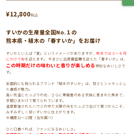
¥
12,800
税込
すいかの生産量全国No.１の
熊本県・植木の「春すいか」をお届け
すいかといえば「夏」というイメージがありますが、
熊本では３～６月
にかけて旬
を迎えます。 今まさに出荷最盛期を迎えた「春すいか」は、
この時期だけの味わいと香りが楽しめる
特別なおいしさで
す。
全国的にも知られるブランド「植木のすいか」は、甘さとシャキッとし
た食感が魅力。
高い気温とたっぷりの光、さらに寒暖差のある気候に恵まれた熊本で、
手間ひまかけて育てられています。
温度管理されたハウスの中で太陽の光をたっぷり浴びて育つからこそ、
みずみずしく甘いすいかに仕上がります。
※糖度12～13度（当社調べ）
ひと口食べれば、ファンになるおいしさ。