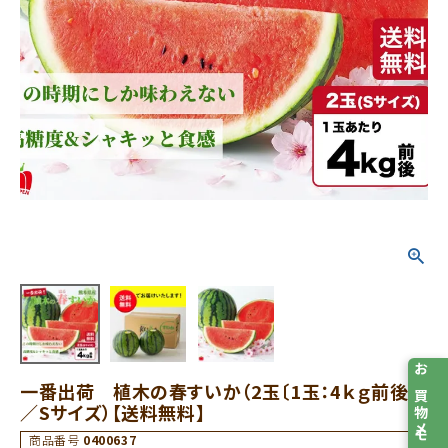
お買物メモ
一番出荷 植木の春すいか（2玉〔1玉：4ｋｇ前後〕
／Sサイズ）【送料無料】
商品番号
0400637