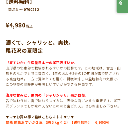
【送料無料】
商品番号
0700212
¥
4,980
税込
濃くて、シャリッと、爽快。
尾花沢の夏限定
『夏すいか』生産量日本一の尾花沢すいか。
山形県の北東部で栽培されるすいかの総称です。この地域は、雪国・山
形県のなかでも特に雪深く、1年のおよそ3分の1の期間が雪で閉ざされ
る豪雪地帯。一方で夏はとても暑く、朝晩は涼しい盆地特有の気候で、
この昼夜の寒暖差が美味しいすいかができる理由です。
濃厚な甘みと、果肉の「シャリシャリ」感が自慢。
舌で味わう前に歯で味わうスイカは、爽快な歯ごたえも重要です。尾花
沢ブランドでしか味わえないこの味と歯ごたえ。ぜひお楽しみ下さい。
▼▽▼お買い得２箱はこちら↓↓↓▼▽▼
甘熟 尾花沢すいか２玉 （約５kg×２）【送料無料】 6,980円