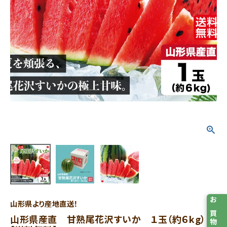
山形県より産地直送！
お買物メモ
山形県産直 甘熟尾花沢すいか １玉（約６kg）