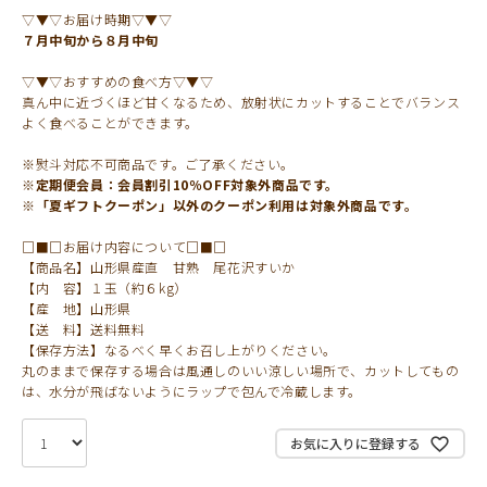
▽▼▽お届け時期▽▼▽
７月中旬から８月中旬
▽▼▽おすすめの食べ方▽▼▽
真ん中に近づくほど甘くなるため、放射状にカットすることでバランス
よく食べることができます。
※熨斗対応不可商品です。ご了承ください。
※定期便会員：会員割引10％OFF対象外商品です。
※「夏ギフトクーポン」以外のクーポン利用は対象外商品です。
□■□お届け内容について□■□
【商品名】山形県産直 甘熟 尾花沢すいか
【内 容】１玉（約６kg）
【産 地】山形県
【送 料】送料無料
【保存方法】なるべく早くお召し上がりください。
丸のままで保存する場合は風通しのいい涼しい場所で、カットしてもの
は、水分が飛ばないようにラップで包んで冷蔵します。
お気に入りに登録する