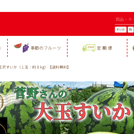
すいか
桃
類
季節のフルーツ
定 期 便
花沢すいか（１玉：約８kg）【送料無料】