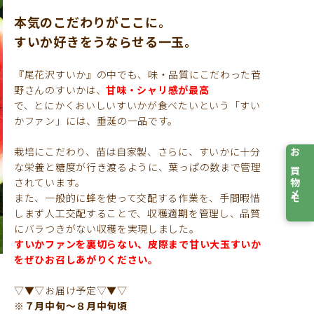
本気のこだわりがここに。
すいか好きをうならせる一玉。
『尾花沢すいか』の中でも、味・品質にこだわった菅
野さんのすいかは、
甘味・シャリ感が最高
で、とにかくおいしいすいかが食べたいという「すい
かファン」には、垂涎の一品です。
栽培にこだわり、苗は自家製、さらに、すいかに十分
お買物メモ
な栄養と糖度が行き渡るように、葉っぱの数まで管理
されています。
また、一般的に蜂を使って交配する作業を、手間暇惜
しまず人工交配することで、収穫適期を管理し、品質
にバラつきがない収穫を実現しました。
すいかファンを裏切らない、皮際まで甘い大玉すいか
をぜひお召しあがりください。
▽▼▽お届け予定▽▼▽
※７月中旬〜８月中旬頃