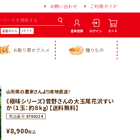
お問い合わせ
ご利用ガイド
会員登録
ログイン
カート
温室みかん
eギフト
お取り寄せグルメ
贈りもの
山形県の農家さんより産地直送！
《極味シリーズ》菅野さんの大玉尾花沢すい
か（１玉：約８kg）【送料無料】
商品番号
0700214
¥
8,900
税込