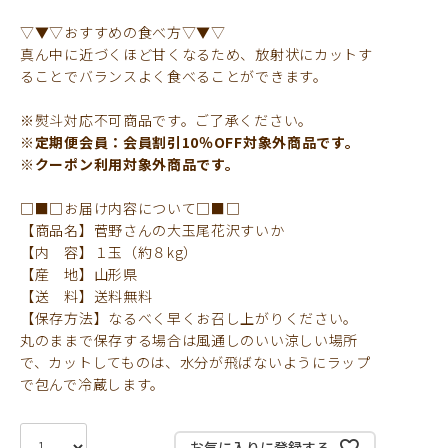
▽▼▽おすすめの食べ方▽▼▽
真ん中に近づくほど甘くなるため、放射状にカットす
ることでバランスよく食べることができます。
※熨斗対応不可商品です。ご了承ください。
※定期便会員：会員割引10％OFF対象外商品です。
※クーポン利用対象外商品です。
□■□お届け内容について□■□
【商品名】菅野さんの大玉尾花沢すいか
【内 容】１玉（約８kg）
【産 地】山形県
【送 料】送料無料
【保存方法】なるべく早くお召し上がりください。
丸のままで保存する場合は風通しのいい涼しい場所
で、カットしてものは、水分が飛ばないようにラップ
で包んで冷蔵します。
お気に入りに登録する