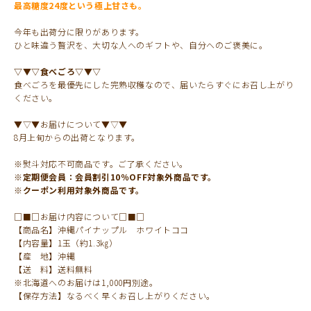
最高糖度24度という極上甘さも。
今年も出荷分に限りがあります。
ひと味違う贅沢を、大切な人へのギフトや、自分へのご褒美に。
▽▼▽食べごろ▽▼▽
食べごろを最優先にした完熟収穫なので、届いたらすぐにお召し上がり
ください。
▼▽▼お届けについて▼▽▼
8月上旬からの出荷となります。
※熨斗対応不可商品です。ご了承ください。
※定期便会員：会員割引10％OFF対象外商品です。
※クーポン利用対象外商品です。
□■□お届け内容について□■□
【商品名】沖縄パイナップル ホワイトココ
【内容量】1玉（約1.3㎏）
【産 地】沖縄
【送 料】送料無料
※北海道へのお届けは1,000円別途。
【保存方法】なるべく早くお召し上がりください。