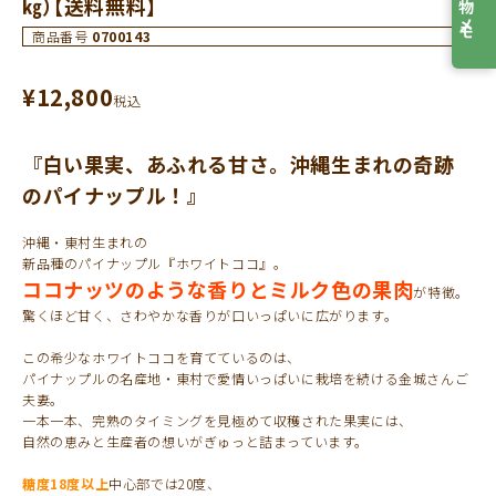
お買物メモ
㎏）【送料無料】
商品番号
0700143
¥
12,800
税込
『白い果実、あふれる甘さ。沖縄生まれの奇跡
のパイナップル！』
沖縄・東村生まれの
新品種のパイナップル『ホワイトココ』。
ココナッツのような香りとミルク色の果肉
が特徴。
驚くほど甘く、さわやかな香りが口いっぱいに広がります。
この希少なホワイトココを育てているのは、
パイナップルの名産地・東村で愛情いっぱいに栽培を続ける金城さんご
夫妻。
一本一本、完熟のタイミングを見極めて収穫された果実には、
自然の恵みと生産者の想いがぎゅっと詰まっています。
糖度18度以上
中心部では20度、