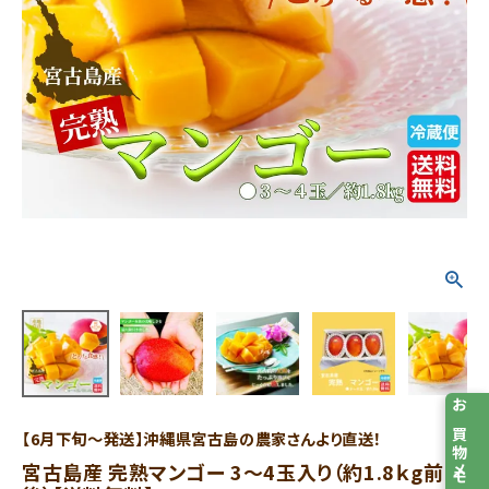
お買物メモ
【6月下旬～発送】沖縄県宮古島の農家さんより直送！
宮古島産 完熟マンゴー 3～4玉入り（約1.8ｋg前