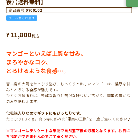
後）【送料無料】
商品番号
0700102
クール便でお届け
¥
11,800
税込
マンゴーといえば上質な甘み、
まろやかなコク、
とろけるような食感…。
宮古島の太陽をたっぷり浴び、じっくりと熟したマンゴーは、濃厚な甘
みととろける食感が魅力です。
ひとくち頬張れば、芳醇な香りと贅沢な味わいが広がり、南国の豊かな
恵みを味わえます。
化粧箱入りなのでギフトにもぴったりです。
たっぷり1.8ｋｇ。真っ赤に熟れた“果実の王様”を一度ご賞味ください♪
※マンゴーはデリケートな果物で自然落下後の収穫となります。お日に
ち指定ができませんのでご了承ください。