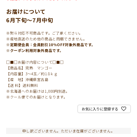
お届けについて
6月下旬～7月中旬
※熨斗対応不可商品です。ご了承ください。
※産地直送のため他の商品と同梱できません。
※定期便会員：会員割引10％OFF対象外商品です。
※クーポン利用対象外商品です。
□■□お届け内容について□■□
【商品名】完熟 マンゴー
【内容量】3～4玉／約1.8ｋｇ
【産 地】沖縄県宮古島
【送 料】送料無料
※北海道へのお届けは1,000円別途。
※クール便でのお届けとなります。
お気に入りに登録する
申し訳ございません。ただいま在庫がございません。