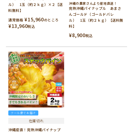
沖縄の農家さんより産地直送！
ル） 1玉（約２ｋｇ）×２【送
完熟沖縄パイナップル あまさ
料無料】
んゴールド（ゴールドバレ
¥
15,960
通常価格
のところ
ル） 1玉（約２ｋｇ）【送料無
¥
13,960
料】
税込
¥
8,900
税込
クール便でお届け
在庫切れ
沖縄産直！完熟沖縄パイナップ