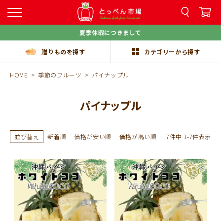
夏季休暇につきまして
贈りものを探す
カテゴリーから探す
HOME
季節のフルーツ
パイナップル
パイナップル
並び替え
新着順
価格が安い順
価格が高い順
7
件中
1
-
7
件表示