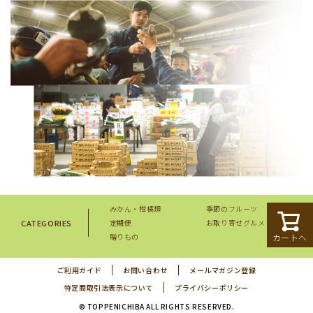
みかん・柑橘類
季節のフルーツ
CATEGORIES
定期便
お取り寄せグルメ
カートへ
贈りもの
ご利用ガイド
お問い合わせ
メールマガジン登録
特定商取引法表示について
プライバシーポリシー
© TOPPENICHIBA ALL RIGHTS RESERVED.