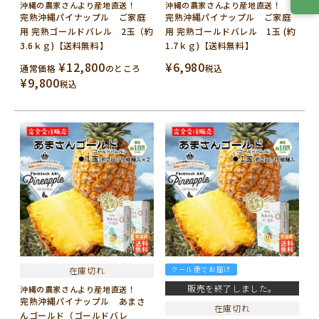
沖縄の農家さんより産地直送！
沖縄の農家さんより産地直送！
完熟沖縄パイナップル ご家庭
完熟沖縄パイナップル ご家庭
用 完熟ゴールドバレル 2玉（約
用 完熟ゴールドバレル 1玉 (約
3.6ｋｇ)【送料無料】
1.7ｋｇ)【送料無料】
¥
12,800
¥
6,980
通常価格
のところ
税込
¥
9,800
税込
在庫切れ
クール便でお届け
販売を終了しました。
沖縄の農家さんより産地直送！
完熟沖縄パイナップル あまさ
在庫切れ
んゴールド（ゴールドバレ