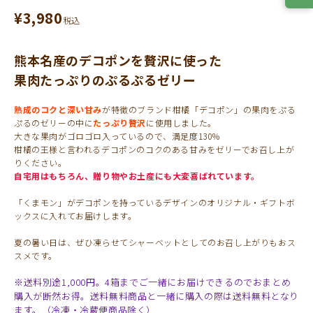
¥
3,980
税込
熊本名産のデコポンを贅沢に使った
果肉たっぷりのぷるぷるゼリー
熟成のコクと深い甘み
が特徴のブランド柑橘「デコポン」の果肉をぷる
ぷるのゼリーの中に
たっぷり贅沢
に使用しました。
大きな果肉がゴロゴロ入っているので、満足度130％
柑橘の王様と言われるデコポンのコクのある甘みをゼリーでお召し上が
りください。
自宅用はもちろん、贈り物やお土産にも大変喜ばれています。
「くまモン」がデコポンを持っているデザインのオリジナル・ギフトボ
ックスに入れてお届けします。
夏の暑い日は、ぜひ凍らせてシャーベットとしてのお召し上がりもおス
スメです。
※送料別途1,000円。4箱までご一緒にお届けできるのでおまとめ
購入が断然お得。送料無料商品と一緒に購入の際は送料無料となり
ます。（冷凍・冷蔵便商品除く）