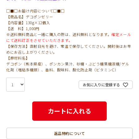
□■□お届け内容について□■□
【商品名】デコポンゼリー
【内容量】130g×12個入
【送 料】1,000円
※送料無料商品と一緒に購入の際は、送料無料となります。
確定メール
にて送料訂正をさせていただきます。
【保存方法】直射日光を避け、常温で保存してください。開封後はお早
めにお召し上がりください。
【原材料名】
デコポン（熊本県産）、ポンカン果汁、砂糖・ぶどう糖果糖液糖/ゲル
化剤（増粘多糖類）、香料、酸味料、酸化防止剤（ビタミンC）
お気に入りに登録する
カートに入れる
返品特約について