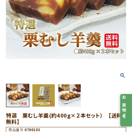
お買物メモ
特選 栗むし羊羹(約400g×２本セット） 【送料
無料】
商品番号
0700103