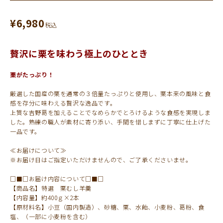
¥
6,980
税込
贅沢に栗を味わう極上のひととき
栗がたっぷり！
厳選した国産の栗を通常の３倍量たっぷりと使用し、栗本来の風味と食
感を存分に味わえる贅沢な逸品です。
上質な吉野葛を加えることでなめらかでとろけるような食感を実現しま
した。熟練の職人が素材に寄り添い、手間を惜しまずに丁寧に仕上げた
一品です。
≪お届けについて≫
※お届け日はご指定いただけませんので、ご了承くださいませ。
□■□お届け内容について□■□
【商品名】特選 栗むし羊羹
【内容量】約400ｇ×2本
【原材料名】小豆（国内製造）、砂糖、栗、水飴、小麦粉、葛粉、食
塩、（一部に小麦粉を含む）