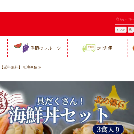
すいか
桃
類
季節のフルーツ
定 期 便
ト【送料無料】≪冷凍便≫