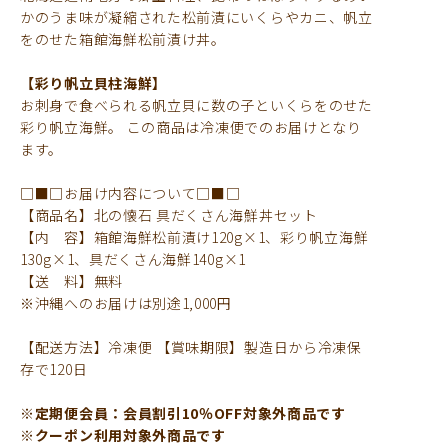
かのうま味が凝縮された松前漬にいくらやカニ、帆立
をのせた箱館海鮮松前漬け丼。
【彩り帆立貝柱海鮮】
お刺身で食べられる帆立貝に数の子といくらをのせた
彩り帆立海鮮。
この商品は冷凍便でのお届けとなり
ます。
□■□お届け内容について□■□
【商品名】北の懐石 具だくさん海鮮丼セット
【内 容】箱館海鮮松前漬け120g×1、彩り帆立海鮮
130g×1、具だくさん海鮮140g×1
【送 料】無料
※沖縄へのお届けは別途1,000円
【配送方法】冷凍便 【賞味期限】製造日から冷凍保
存で120日
※定期便会員：会員割引10％OFF対象外商品です
※クーポン利用対象外商品です