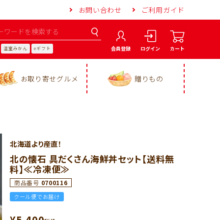
お問い合わせ
ご利用ガイド
会員登録
ログイン
カート
温室みかん
eギフト
お取り寄せグルメ
贈りもの
北海道より産直！
北の懐石 具だくさん海鮮丼セット【送料無
料】≪冷凍便≫
商品番号
0700116
クール便でお届け
¥
5,400