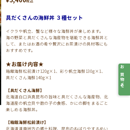
税込
具だくさんの海鮮丼 ３種セット
イクラや帆立、蟹など様々な海鮮丼が楽しめます。
海の野菜と具だくさんな海産物を堪能できる海鮮丼と
して、またはお酒の肴や贅沢にお茶漬けの具材等にも
おすすめです。
★お届け内容★
お買物メモ
箱館海鮮松前漬け120g×1、彩り帆立海鮮130g×1、
具だくさん海鮮140g×1
【具だくさん海鮮】
北海道白口浜真昆布の旨味と具だくさんな海産物、北
海道産の帆立貝や数の子の食感、かにの脚をまるごと
楽しめる海鮮丼。
【箱館海鮮松前漬け】
北海道道南地方の郷土料理、昆布のねばりやするめい