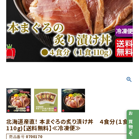
お買物メモ
北海道産直！ 本まぐろの炙り漬け丼 ４食分(１食：
110g)【送料無料】≪冷凍便≫
商品番号
0700170