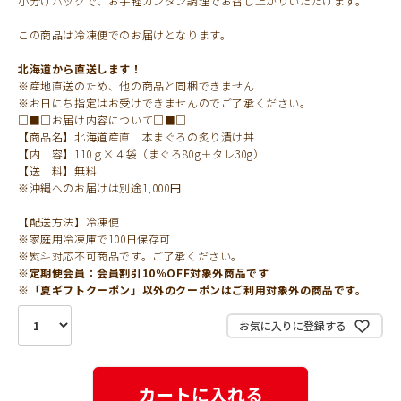
小分けパックで、お手軽カンタン調理でお召し上がりいただけます。
この商品は冷凍便でのお届けとなります。
北海道から直送します！
※産地直送のため、他の商品と同梱できません
※お日にち指定はお受けできませんのでご了承ください。
□■□お届け内容について□■□
【商品名】北海道産直 本まぐろの炙り漬け丼
【内 容】110ｇ×４袋（まぐろ80g＋タレ30g）
【送 料】無料
※沖縄へのお届けは別途1,000円
【配送方法】冷凍便
※家庭用冷凍庫で100日保存可
※熨斗対応不可商品です。ご了承ください。
※定期便会員：会員割引10％OFF対象外商品です
※「夏ギフトクーポン」以外のクーポンはご利用対象外の商品です。
お気に入りに登録する
カートに入れる