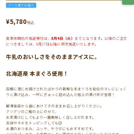
クール便でお届け
¥
5,780
税込
夏季休暇前の発送受付は、
8月4日（火）
までとなります。以降のご注文
につきましては、8月17日以降に順次発送いたします。
牛乳のおいしさをそのままアイスに。
北海道産 本まぐろ使用！
函館に港に水揚げされたばかりの新鮮な本まぐろを秘伝のタレにじっく
りと漬け込み、一杯にぎゅっと詰め込んだ極上の漬け丼が登場！
解凍後袋から器にあけてそのままお召し上がりください。
アツアツのご飯の上にのせて、
お茶漬けにしてもより一層美味しく召し上がれます。
生卵やネギをトッピングしても◎
お酒のおつまみ、ユッケ、サラダにもおすすめです。