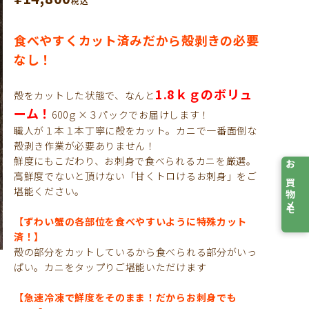
税込
食べやすくカット済みだから殻剥きの必要
なし！
1.8ｋｇのボリュ
殻をカットした状態で、なんと
ーム！
600ｇ×３パックでお届けします！
職人が１本１本丁寧に殻をカット。カニで一番面倒な
殻剥き作業が必要ありません！
鮮度にもこだわり、お刺身で食べられるカニを厳選。
お買物メモ
高鮮度でないと頂けない「甘くトロけるお刺身」をご
堪能ください。
【ずわい蟹の各部位を食べやすいように特殊カット
済！】
殻の部分をカットしているから食べられる部分がいっ
ぱい。カニをタップりご堪能いただけます
【急速冷凍で鮮度をそのまま！だからお刺身でも