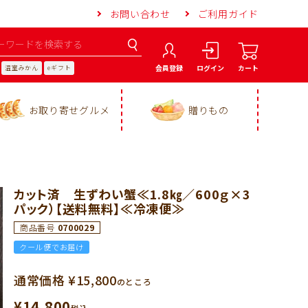
お問い合わせ
ご利用ガイド
会員登録
ログイン
カート
温室みかん
eギフト
お取り寄せグルメ
贈りもの
カット済 生ずわい蟹≪1.8㎏／600ｇ×3
パック）【送料無料】≪冷凍便≫
商品番号
0700029
クール便でお届け
通常価格
¥
15,800
のところ
¥
14,800