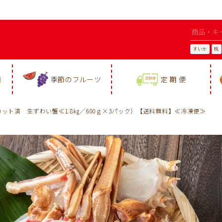
すいか
桃
類
季節のフルーツ
定 期 便
ット済 生ずわい蟹≪1.8㎏／600ｇ×3パック）【送料無料】≪冷凍便≫