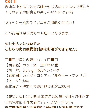
OK！】
急速冷凍することで旨味を封じ込めているので獲れた
てそのままの鮮度をお楽しみいただけます。
ジューシーなズワイガニをご堪能ください！
この商品は冷凍便でのお届けとなります。
≪お支払いについて≫
こちらの商品は代金引換をお選びできません。
□■□お届け内容について□■□
【商品名】カット済 生ずわい蟹
【内 容】1.8ｋｇ［600×3パック］
【原産国】カナダ・ロシア・ノルウェー・アメリカ
【送 料】無料
※北海道・沖縄へのお届けは別途1,000円
【配送方法】冷凍便 ※家庭用冷凍庫で約1ヶ月保存可
※熨斗対応不可商品です。ご了承ください。
※定期便会員：会員割引10％OFF対象外商品です