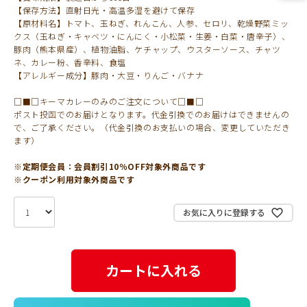
【保存方法】直射日光・高温多湿を避けて保存
【原材料名】トマト、玉ねぎ、れんこん、人参、セロリ、乾燥野菜ミッ
クス（玉ねぎ・キャベツ・にんにく・小松菜・生姜・白菜・唐辛子）、
豚肉（熊本県産）、植物油脂、ケチャップ、ウスターソース、チャツ
ネ、カレー粉、香辛料、食塩
【アレルギー成分】豚肉・大豆・りんご・バナナ
□■□キーマカレーのみのご注文について□■□
ポスト投函でのお届けとなります。代金引換でのお届けはできませんの
で、ご了承ください。（代金引換のお支払いの場合、変更していただき
ます）
※定期便会員：会員割引10％OFF対象外商品です
※クーポン利用対象外商品です
お気に入りに登録する
カートに入れる