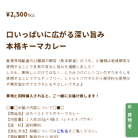
¥
2,500
税込
口いっぱいに広がる深い旨み
本格キーマカレー
青果市場厳選の10種類の野菜（熊本県産）のうち、８種類は乾燥野菜を
使用することで本来の甘みと旨みを凝縮しました！
しかも、美味しいだけではなく、とろみつけにレンコンのすりおろしを
使用することでグルテンフリー、レトルトパウチだから保存料も使用せ
ず無添加なのでカラダにもやさしいですよ♪
果物と同時購入されると、ご一緒にお届け致します！
□■□お届け内容について□■□
お買物メモ
【商品名】はちべえトマトのキーマカレー
【内容量】１人前180g×4袋入（レトルトパウチ）
【送 料】送料無料
【支払方法】詳細については
こちら
をご覧ください。
【賞味期限】製造日から365日