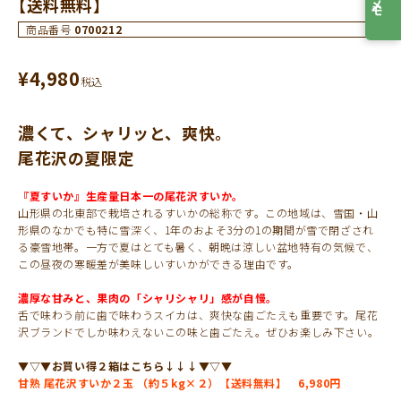
【送料無料】
商品番号
0700212
¥
4,980
税込
濃くて、シャリッと、爽快。
尾花沢の夏限定
『夏すいか』生産量日本一の尾花沢すいか。
山形県の北東部で栽培されるすいかの総称です。この地域は、雪国・山
形県のなかでも特に雪深く、1年のおよそ3分の1の期間が雪で閉ざされ
る豪雪地帯。一方で夏はとても暑く、朝晩は涼しい盆地特有の気候で、
この昼夜の寒暖差が美味しいすいかができる理由です。
濃厚な甘みと、果肉の「シャリシャリ」感が自慢。
舌で味わう前に歯で味わうスイカは、爽快な歯ごたえも重要です。尾花
沢ブランドでしか味わえないこの味と歯ごたえ。ぜひお楽しみ下さい。
▼▽▼お買い得２箱はこちら↓↓↓▼▽▼
甘熟 尾花沢すいか２玉 （約５kg×２）【送料無料】 6,980円