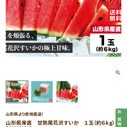
山形県より産地直送！
お買物メモ
山形県産直 甘熟尾花沢すいか １玉（約６kg）