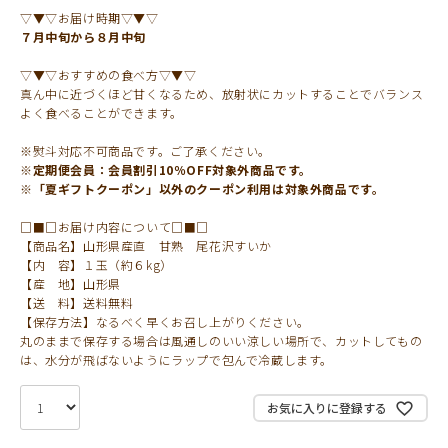
▽▼▽お届け時期▽▼▽
７月中旬から８月中旬
▽▼▽おすすめの食べ方▽▼▽
真ん中に近づくほど甘くなるため、放射状にカットすることでバランス
よく食べることができます。
※熨斗対応不可商品です。ご了承ください。
※定期便会員：会員割引10％OFF対象外商品です。
※「夏ギフトクーポン」以外のクーポン利用は対象外商品です。
□■□お届け内容について□■□
【商品名】山形県産直 甘熟 尾花沢すいか
【内 容】１玉（約６kg）
【産 地】山形県
【送 料】送料無料
【保存方法】なるべく早くお召し上がりください。
丸のままで保存する場合は風通しのいい涼しい場所で、カットしてもの
は、水分が飛ばないようにラップで包んで冷蔵します。
お気に入りに登録する