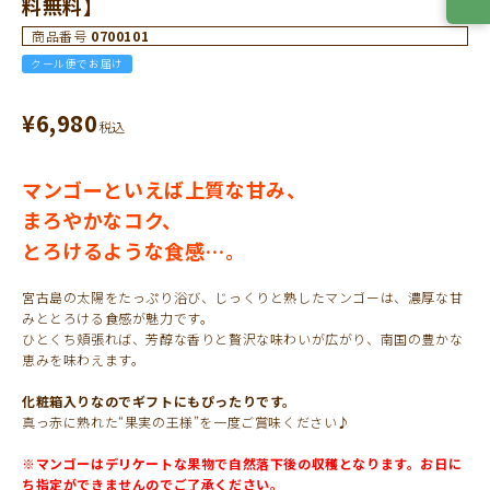
料無料】
商品番号
0700101
クール便でお届け
¥
6,980
税込
マンゴーといえば上質な甘み、
まろやかなコク、
とろけるような食感…。
宮古島の太陽をたっぷり浴び、じっくりと熟したマンゴーは、濃厚な甘
みととろける食感が魅力です。
ひとくち頬張れば、芳醇な香りと贅沢な味わいが広がり、南国の豊かな
恵みを味わえます。
化粧箱入りなのでギフトにもぴったりです。
真っ赤に熟れた“果実の王様”を一度ご賞味ください♪
※マンゴーはデリケートな果物で自然落下後の収穫となります。お日に
ち指定ができませんのでご了承ください。