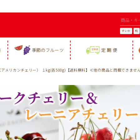
すいか
桃
類
季節のフルーツ
定 期 便
メリカンチェリー） １kg(各500g)【送料無料】≪他の商品と同梱できませ