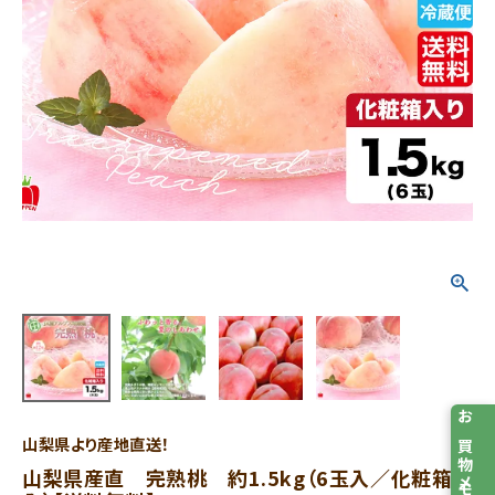
お買物メモ
山梨県より産地直送！
山梨県産直 完熟桃 約1.5kg（6玉入／化粧箱