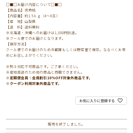
□■□お届け内容について□■□
【商品名】完熟桃
【内容量】約1.5ｋｇ（4～6玉）
【産 地】山梨県
【送 料】送料無料
※北海道・沖縄へのお届けは1,000円別途。
※クール便でのお届けとなります。
【保存方法】
クール便でのお届けのため冷蔵庫もしくは野菜室で保存。なるべくお早
めにお召し上がりください。
※熨斗対応不可商品です。ご了承ください。
※産地直送のため他の商品と同梱できません。
※定期便会員：会員割引10％OFF対象外商品です。
※クーポン利用対象外商品です。
お気に入りに登録する
販売を終了しました。