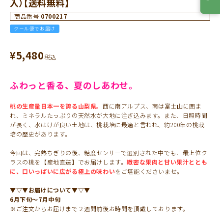
入）【送料無料】
商品番号
0700217
クール便でお届け
¥
5,480
税込
ふわっと香る、夏のしあわせ。
桃の生産量日本一を誇る山梨県。
西に南アルプス、南は富士山に囲ま
れ、ミネラルたっぷりの天然水が大地に注ぎ込みます。また、日照時間
が長く、水はけが良い土地は、桃栽培に最適と言われ、約200年の桃栽
培の歴史があります。
今回は、完熟ちぎりの後、糖度センサーで選別された中でも、最上位ク
ラスの桃を【産地直送】でお届けします。
緻密な果肉と甘い果汁ととも
に、口いっぱいに広がる極上の味わい
をご堪能くださいませ。
▼▽▼お届けについて▼▽▼
6月下旬～7月中旬
※ご注文からお届けまで２週間前後お時間を頂戴しております。