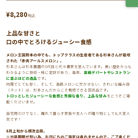
¥
8,280
税込
上品な甘さと
口の中でとろけるジューシー食感
メロン王国熊本の中でも、トップクラスの生産者である杉本さんが栽培
された「赤肉アールスメロン」。
杉本さんは杉本農園の5代目と代々農家を営んでいます。長い歴史からも
わかるように技術・味に定評があり、毎年、
高級デパートやレストラン
に並ぶほどの逸品
です。
肉厚でとても甘く、そして、高級メロンに欠かせない、きれいな編み目
（ネット）は、杉本さんだからこそ栽培できる芸術品です。
トロッとしたジューシーな食感と芳醇な香り、上品な甘み
をどうぞご堪
能くださいませ。
自宅用だけでなく、離れて暮らす家族や友人への贈り物としても大変人
気です！
6月上旬から順次出荷。
※出荷期間が短い為、お日にちのご指定は承れませんので、ご了承くだ