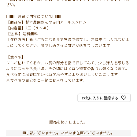
さい。
□■□お届け内容について□■□
【商品名】杉本農園さんの赤肉アールスメロン
【内容量】2玉（2L～4L）
【送 料】送料無料
【保存方法】食べごろになるまで室温で保存し、冷蔵庫には入れないよ
うにしてください。冷やし過ぎると甘さが落ちてしまいます。
【食べ頃】
ツルが枯れてくるか、お尻の部分を指で押してみて、少し弾力を感じる
ようになったら食べ頃。その頃にはメロン特有の香りも強くなります。
食べる前に冷蔵庫で1～2時間冷やすとよりおいしくいただけます。
※食べ頃の目安をご一緒にお入れしています。
お気に入りに登録する
販売を終了しました。
申し訳ございません。ただいま在庫がございません。