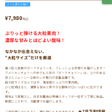
クール便でお届け
¥
7,980
税込
ぷりっと弾ける大粒果肉！
濃厚な甘みとほどよい酸味！
なかなか出会えない、
“大粒サイズ”だけを厳選
食べ応え抜群のダークチェリーを、フレッシュな状態でお届けします！
アメリカンチェリーの中でも人気の「ダークチェリー」は、コクのある
甘さとジューシーな味わいが魅力の定番品種です。
超大粒サイズならではの、満足感たっぷりの果肉感。
ひと粒頬ばると、濃厚な甘みと爽やかな酸味が口いっぱいに広がりま
す。
現地より直輸入し、日本到着後は熟練スタッフが一粒ずつ丁寧に検品。
鮮度にこだわり、冷蔵便でお届けします。
★7月下旬頃発
ご自宅用にはもちろん、贈り物にもおすすめです。