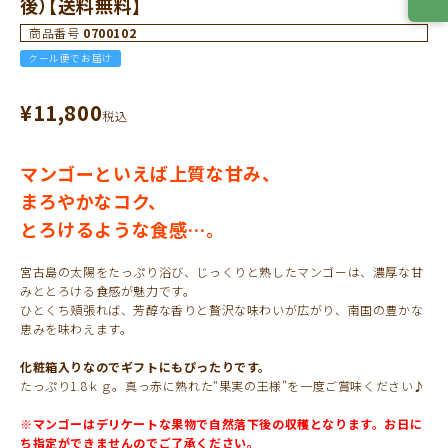
後）【送料無料】
商品番号
0700102
クール便でお届け
¥
11,800
税込
マンゴーといえば上質な甘み、
まろやかなコク、
とろけるような食感…。
宮古島の太陽をたっぷり浴び、じっくりと熟したマンゴーは、濃厚な甘
みととろける食感が魅力です。
ひとくち頬張れば、芳醇な香りと贅沢な味わいが広がり、南国の豊かな
恵みを味わえます。
化粧箱入りなのでギフトにもぴったりです。
たっぷり1.8ｋｇ。真っ赤に熟れた“果実の王様”を一度ご賞味ください♪
※マンゴーはデリケートな果物で自然落下後の収穫となります。お日に
ち指定ができませんのでご了承ください。