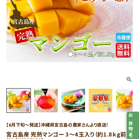
お買物メモ
【6月下旬～発送】沖縄県宮古島の農家さんより直送！
宮古島産 完熟マンゴー 3～4玉入り（約1.8ｋg前