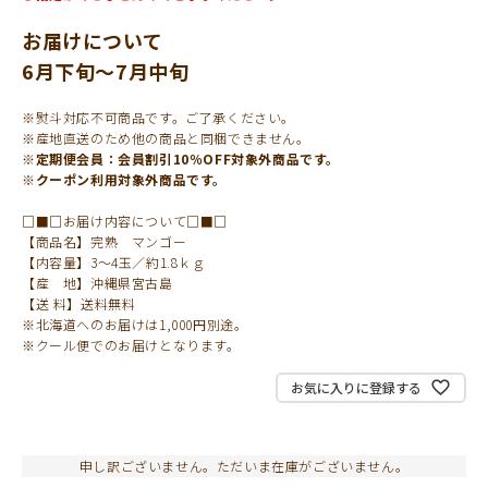
お届けについて
6月下旬～7月中旬
※熨斗対応不可商品です。ご了承ください。
※産地直送のため他の商品と同梱できません。
※定期便会員：会員割引10％OFF対象外商品です。
※クーポン利用対象外商品です。
□■□お届け内容について□■□
【商品名】完熟 マンゴー
【内容量】3～4玉／約1.8ｋｇ
【産 地】沖縄県宮古島
【送 料】送料無料
※北海道へのお届けは1,000円別途。
※クール便でのお届けとなります。
お気に入りに登録する
申し訳ございません。ただいま在庫がございません。