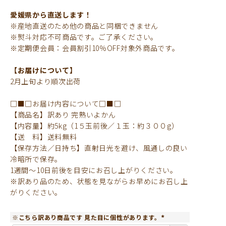
愛媛県から直送します！
※産地直送のため他の商品と同梱できません
※熨斗対応不可商品です。ご了承ください。
※定期便会員：会員割引10％OFF対象外商品です。
【お届けについて】
2月上旬より順次出荷
□■□お届け内容について□■□
【商品名】訳あり 完熟いよかん
【内容量】約5kg（1５玉前後／１玉：約３００g）
【送 料】送料無料
【保存方法／日持ち】直射日光を避け、風通しの良い
冷暗所で保存。
1週間～10日前後を目安にお召し上がりください。
※訳あり品のため、状態を見ながらお早めにお召し上
がりください。
※こちら訳あり商品です 見た目に個性があります。
(