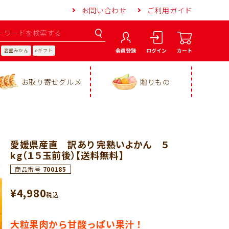
お問い合わせ
ご利用ガイド
会員登録
ログイン
カート
温室みかん
eギフト
お取り寄せグルメ
贈りもの
愛媛県産直 訳あり 完熟いよかん ５
kg（１５玉前後）【送料無料】
商品番号
700185
¥
4,980
税込
大粒果肉から甘酸っぱい果汁！