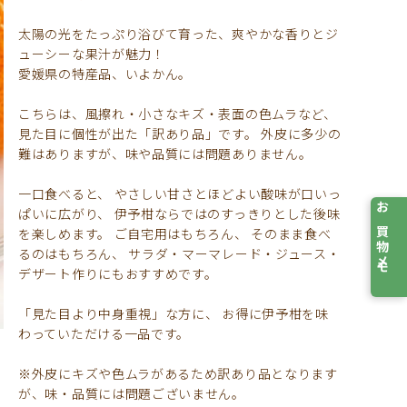
太陽の光をたっぷり浴びて育った、爽やかな香りとジ
ューシーな果汁が魅力！
愛媛県の特産品、いよかん。
こちらは、風擦れ・小さなキズ・表面の色ムラなど、
見た目に個性が出た「訳あり品」です。 外皮に多少の
難はありますが、味や品質には問題ありません。
一口食べると、 やさしい甘さとほどよい酸味が口いっ
ぱいに広がり、 伊予柑ならではのすっきりとした後味
お買物メモ
を楽しめます。 ご自宅用はもちろん、 そのまま食べ
るのはもちろん、 サラダ・マーマレード・ジュース・
デザート作りにもおすすめです。
「見た目より中身重視」な方に、 お得に伊予柑を味
わっていただける一品です。
※外皮にキズや色ムラがあるため訳あり品となります
が、味・品質には問題ございません。