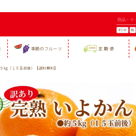
すいか
桃
類
季節のフルーツ
定 期 便
５kg（１５玉前後）【送料無料】