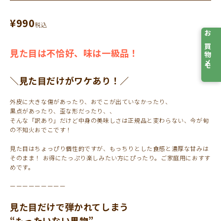
¥
990
税込
お買物メモ
見た目は不恰好、味は一級品！
＼見た目だけがワケあり！／
外皮に大きな傷があったり、おでこが出ていなかったり、
黒点があったり、歪な形だったり、、
そんな「訳あり」だけど中身の美味しさは正規品と変わらない、今が旬
の不知火おでこです！
見た目はちょっぴり個性的ですが、もっちりとした食感と濃厚な甘みは
そのまま！ お得にたっぷり楽しみたい方にぴったり。ご家庭用におすす
めです。
ーーーーーーーーー
見た目だけで弾かれてしまう
“もったいない果物”