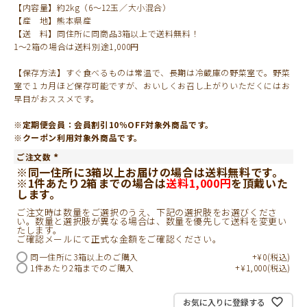
【内容量】約2kg（6～12玉／大小混合）
【産 地】熊本県産
【送 料】同住所に同商品3箱以上で送料無料！
1～2箱の場合は送料別途1,000円
【保存方法】すぐ食べるものは常温で、長期は冷蔵庫の野菜室で。野菜
室で１カ月ほど保存可能ですが、おいしくお召し上がりいただくにはお
早目がおススメです。
※定期便会員：会員割引10％OFF対象外商品です。
※クーポン利用対象外商品です。
ご注文数
(
※同一住所に3箱以上お届けの場合は送料無料です。
必
※1件あたり2箱までの場合は
送料1,000円
を頂戴いた
須
)
します。
ご注文時は数量をご選択のうえ、下記の選択肢をお選びくださ
い。数量と選択肢が異なる場合は、数量を優先して送料を変更い
たします。
ご確認メールにて正式な金額をご確認ください。
同一住所に3箱以上のご購入
+
¥
0
税込
1件あたり2箱までのご購入
+
¥
1,000
税込
お気に入りに登録する