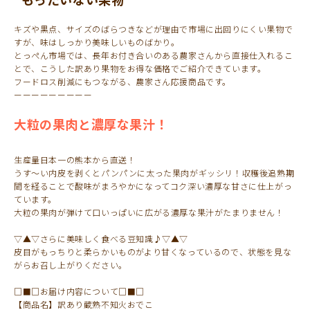
キズや黒点、サイズのばらつきなどが理由で市場に出回りにくい果物で
すが、味はしっかり美味しいものばかり。
とっぺん市場では、長年お付き合いのある農家さんから直接仕入れるこ
とで、こうした訳あり果物をお得な価格でご紹介できています。
フードロス削減にもつながる、農家さん応援商品です。
ーーーーーーーーー
大粒の果肉と濃厚な果汁！
生産量日本一の熊本から直送！
うす～い内皮を剥くとパンパンに太った果肉がギッシリ！収穫後追熟期
間を経ることで酸味がまろやかになってコク深い濃厚な甘さに仕上がっ
ています。
大粒の果肉が弾けて口いっぱいに広がる濃厚な果汁がたまりません！
▽▲▽さらに美味しく食べる豆知識♪▽▲▽
皮目がもっちりと柔らかいものがより甘くなっているので、状態を見な
がらお召し上がりください。
□■□お届け内容について□■□
【商品名】訳あり蔵熟不知火おでこ